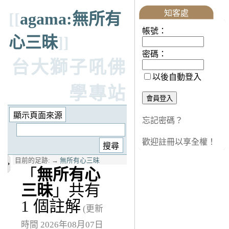
知客處
[[
agama:無所有
帳號：
心三昧
]]
密碼：
台大獅子吼佛
以後自動登入
學專站
忘記密碼？
歡迎註冊以享全權！
目前的足跡:
→
無所有心三昧
「
無所有心
三昧
」共有
1 個註解
(更新
時間 2026年08月07日