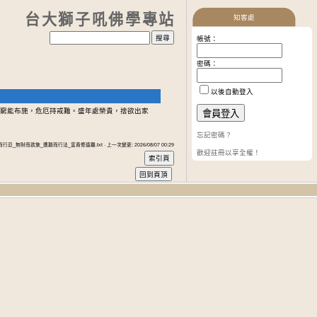
台大獅子吼佛學專站
知客處
帳號：
密碼：
以後自動登入
窮能布施，危厄持戒難。盛年處榮貴，捨欲出家
忘記密碼？
而行忍_無財而欲施_遭難而行法_富貴修遠離.txt · 上一次變更: 2026/08/07 00:29
歡迎註冊以享全權！