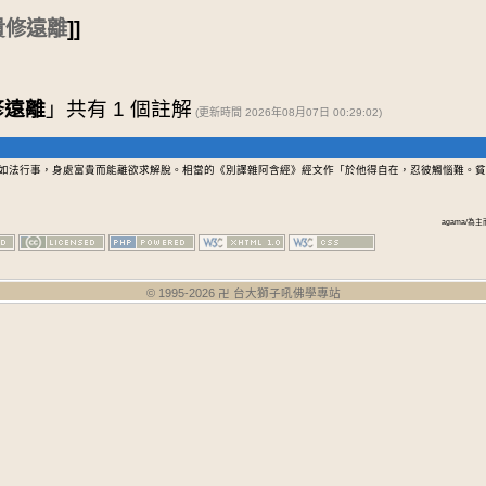
貴修遠離
]]
修遠離
」共有 1 個註解
(更新時間 2026年08月07日 00:29:02)
如法行事，身處富貴而能離欲求解脫。相當的《別譯雜阿含經》經文作「於他得自在，忍彼觸惱難。貧
agama/為主
© 1995-
2026
卍 台大獅子吼佛學專站