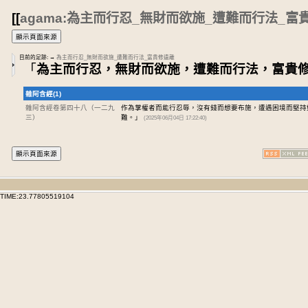
[[
agama:為主而行忍_無財而欲施_遭難而行法_富
目前的足跡:
→
為主而行忍_無財而欲施_遭難而行法_富貴修遠離
「
為主而行忍，無財而欲施，遭難而行法，富貴
雜阿含經(1)
雜阿含經卷第四十八
（一二九
作為掌權者而能行忍辱，沒有錢而想要布施，遭遇困境而堅持
三）
難。」
(2025年06月04日 17:22:40)
TIME:23.77805519104