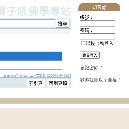
知客處
獅子吼佛學專站
帳號：
密碼：
以後自動登入
忘記密碼？
agama/灰坌身.txt · 上一次變更: 2026/08/06 00:01
歡迎註冊以享全權！