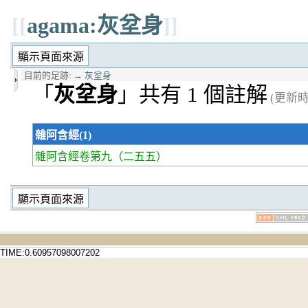
[[
agama:灰坌身
]]
目前的足跡:
→
灰坌身
「
灰坌身
」共有 1 個註解
(更新時間
雜阿含經(1)
雜阿含經卷第九
（二五五）
TIME:0.60957098007202