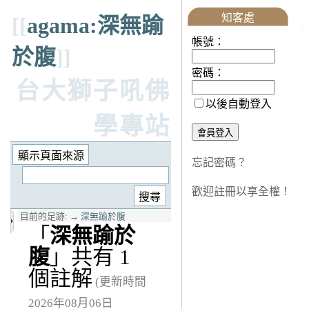
知客處
[[
agama:深無踰
帳號：
於腹
]]
密碼：
台大獅子吼佛
以後自動登入
學專站
忘記密碼？
歡迎註冊以享全權！
目前的足跡:
→
深無踰於腹
「
深無踰於
腹
」共有 1
個註解
(更新時間
2026年08月06日