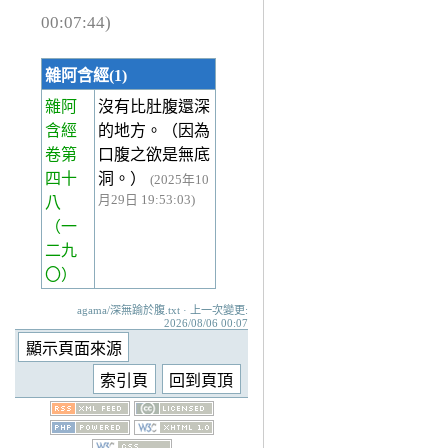
00:07:44)
雜阿含經(1)
雜阿
沒有比肚腹還深
含經
的地方。（因為
卷第
口腹之欲是無底
四十
洞。）
(2025年10
月29日 19:53:03)
八
（一
二九
〇）
agama/深無踰於腹.txt · 上一次變更:
2026/08/06 00:07