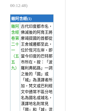
00:12:48)
雜阿含經(1)
雜阿
古代印度都市名，
含經
佛滅後的阿育王將
卷第
摩竭提國的首都從
二十
王舍城遷都至此，
一
位於恆河左岸，即
（五
當今印度的巴特那
五
巿所在。按：「波
九）
羅利弗妬路」一詞
之後的「國」或
「城」為漢譯者所
加，梵文或巴利經
文中通常不區分地
名為國名或城名，
漢譯地名則常見
「國」和「城」混