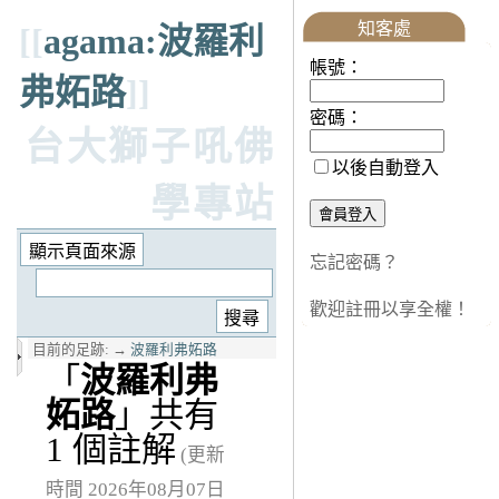
知客處
[[
agama:波羅利
帳號：
弗妬路
]]
密碼：
台大獅子吼佛
以後自動登入
學專站
忘記密碼？
歡迎註冊以享全權！
目前的足跡:
→
波羅利弗妬路
「
波羅利弗
妬路
」共有
1 個註解
(更新
時間 2026年08月07日