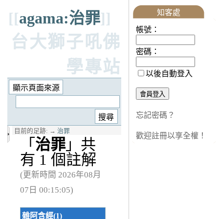
知客處
[[
agama:治罪
]]
帳號：
台大獅子吼佛
密碼：
學專站
以後自動登入
忘記密碼？
目前的足跡:
→
治罪
歡迎註冊以享全權！
「
治罪
」共
有 1 個註解
(更新時間 2026年08月
07日 00:15:05)
雜阿含經(1)