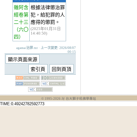
雜阿含
根據法律懲治罪
經卷第
犯，給犯罪的人
二十三
應得的懲罰。
(2025年01月31日
（六〇
14:40:50)
四）
agama/治罪.txt · 上一次變更: 2026/08/07
00:15
© 1995-
2026
卍 台大獅子吼佛學專站
TIME:0.49242782592773