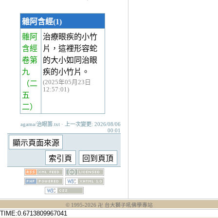
雜阿含經(1)
雜阿
治療眼疾的小竹
含經
片，這裡形容蛇
卷第
的大小如同治眼
九
疾的小竹片。
(2025年05月23日
（二
12:57:01)
五
二）
agama/治眼籌.txt · 上一次變更: 2026/08/06
00:01
© 1995-
2026
卍 台大獅子吼佛學專站
TIME:0.6713809967041