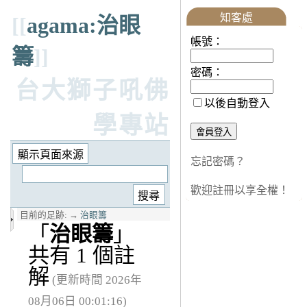
知客處
[[
agama:治眼
帳號：
籌
]]
密碼：
台大獅子吼佛
以後自動登入
學專站
忘記密碼？
歡迎註冊以享全權！
目前的足跡:
→
治眼籌
「
治眼籌
」
共有 1 個註
解
(更新時間 2026年
08月06日 00:01:16)