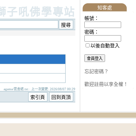
知客處
獅子吼佛學專站
帳號：
密碼：
以後自動登入
忘記密碼？
歡迎註冊以享全權！
agama/毘舍遮.txt · 上一次變更: 2026/08/07 00:29