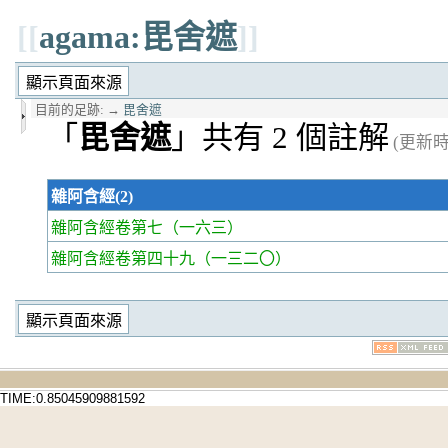
[[
agama:毘舍遮
]]
目前的足跡:
→
毘舍遮
「
毘舍遮
」共有 2 個註解
(更新時間
雜阿含經(2)
雜阿含經卷第七
（一六三）
雜阿含經卷第四十九
（一三二〇）
TIME:0.85045909881592