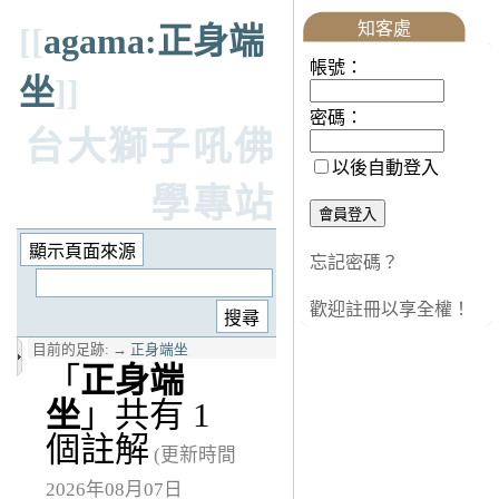
知客處
[[
agama:正身端
帳號：
坐
]]
密碼：
台大獅子吼佛
以後自動登入
學專站
忘記密碼？
歡迎註冊以享全權！
目前的足跡:
→
正身端坐
「
正身端
坐
」共有 1
個註解
(更新時間
2026年08月07日