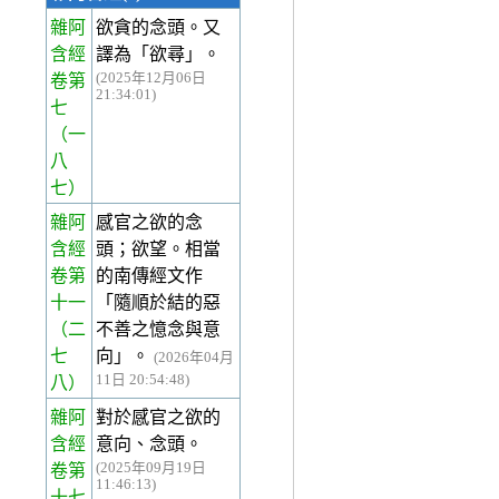
雜阿
欲貪的念頭。又
含經
譯為「欲尋」。
(2025年12月06日
卷第
21:34:01)
七
（一
八
七）
雜阿
感官之欲的念
含經
頭；欲望。相當
卷第
的南傳經文作
十一
「隨順於結的惡
（二
不善之憶念與意
七
向」。
(2026年04月
11日 20:54:48)
八）
雜阿
對於感官之欲的
含經
意向、念頭。
(2025年09月19日
卷第
11:46:13)
十七