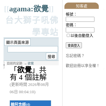
知客處
[[
agama:欲覺
]]
帳號：
台大獅子吼佛
密碼：
學專站
以後自動登入
忘記密碼？
目前的足跡:
→
欲覺
歡迎註冊以享全權！
「
欲覺
」共
有 4 個註解
(更新時間 2026年08月
06日 00:04:10)
雜阿含經(4)