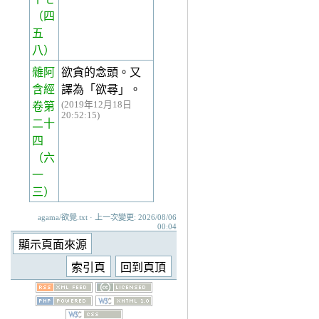
（四
五
八）
雜阿
欲貪的念頭。又
含經
譯為「欲尋」。
(2019年12月18日
卷第
20:52:15)
二十
四
（六
一
三）
agama/欲覺.txt · 上一次變更: 2026/08/06
00:04