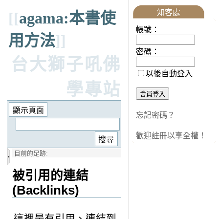
知客處
[[
agama:本書使
帳號：
用方法
]]
密碼：
台大獅子吼佛
以後自動登入
學專站
忘記密碼？
歡迎註冊以享全權！
目前的足跡:
被引用的連結
(Backlinks)
這裡是有引用、連結到