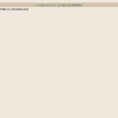
© 1995-
2026
卍 台大獅子吼佛學專站
TIME:31.34038901329