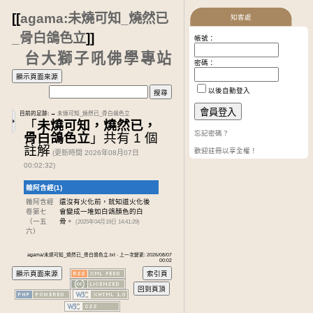
[[
agama:未燒可知_燒然已
知客處
_骨白鴿色立
]]
帳號：
台大獅子吼佛學專站
密碼：
以後自動登入
目前的足跡:
→
未燒可知_燒然已_骨白鴿色立
「
未燒可知，燒然已，
忘記密碼？
骨白鴿色立
」共有 1 個
註解
歡迎註冊以享全權！
(更新時間 2026年08月07日
00:02:32)
雜阿含經(1)
雜阿含經
還沒有火化前，就知道火化後
卷第七
會變成一堆如白鴿顏色的白
（一五
骨。
(2025年04月19日 14:41:29)
六）
agama/未燒可知_燒然已_骨白鴿色立.txt · 上一次變更: 2026/08/07
00:02