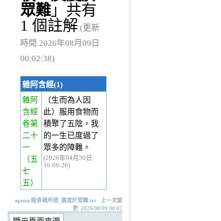
眾難
」共有
1 個註解
(更新
時間 2026年08月09日
00:02:38)
雜阿含經(1)
雜阿
（生而為人因
含經
此）服用食物而
卷第
積聚了五陰，我
二十
的一生已度過了
一
眾多的障難。
(2026年04月30日
（五
16:06:26)
七
五）
agama/服食積所積_廣度於眾難.txt · 上一次變
更: 2026/08/09 00:02