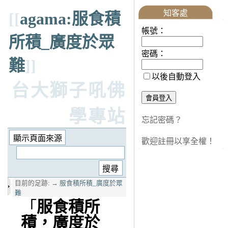
知客處
[[
agama:服食積
帳號：
所積_廣度於眾
密碼：
難
]]
以後自動登入
台大獅子吼佛
學專站
忘記密碼？
歡迎註冊以享全權！
目前的足跡:
→
服食積所積_廣度於眾
難
「
服食積所
積，廣度於