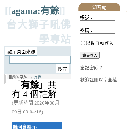
知客處
[[
agama:有餘
]]
帳號：
台大獅子吼佛
密碼：
學專站
以後自動登入
忘記密碼？
目前的足跡:
→
有餘
歡迎註冊以享全權！
「
有餘
」共
有 4 個註解
(更新時間 2026年08月
09日 00:04:16)
雜阿含經(4)