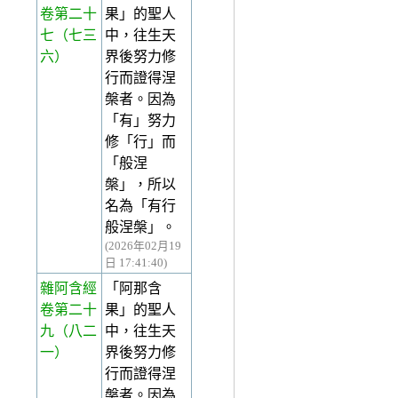
卷第二十
果」的聖人
七
（七三
中，往生天
六）
界後努力修
行而證得涅
槃者。因為
「有」努力
修「行」而
「般涅
槃」，所以
名為「有行
般涅槃」。
(2026年02月19
日 17:41:40)
雜阿含經
「阿那含
卷第二十
果」的聖人
九
（八二
中，往生天
一）
界後努力修
行而證得涅
槃者。因為