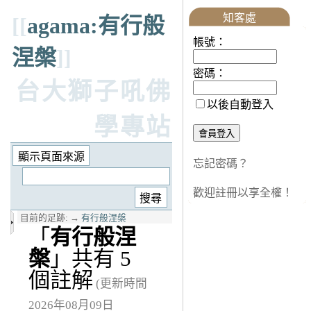
知客處
[[
agama:有行般
帳號：
涅槃
]]
密碼：
台大獅子吼佛
以後自動登入
學專站
忘記密碼？
歡迎註冊以享全權！
目前的足跡:
→
有行般涅槃
「
有行般涅
槃
」共有 5
個註解
(更新時間
2026年08月09日