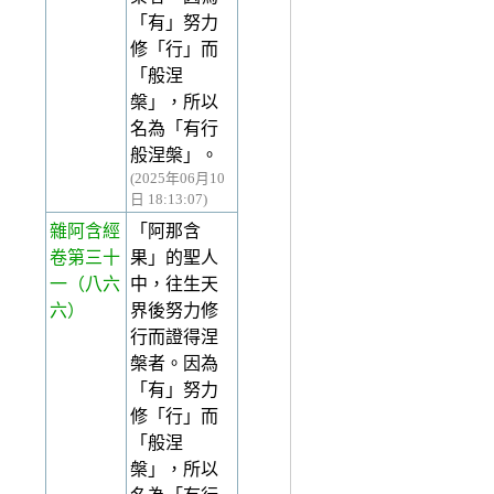
「有」努力
修「行」而
「般涅
槃」，所以
名為「有行
般涅槃」。
(2025年06月10
日 18:13:07)
雜阿含經
「阿那含
卷第三十
果」的聖人
一
（八六
中，往生天
六）
界後努力修
行而證得涅
槃者。因為
「有」努力
修「行」而
「般涅
槃」，所以