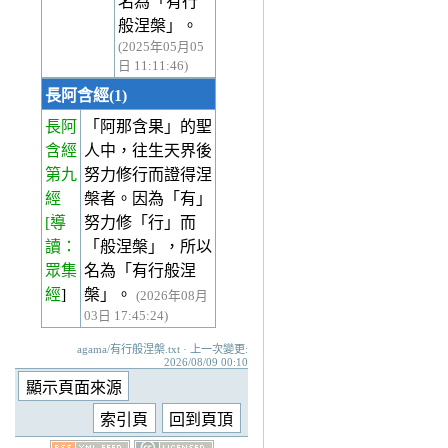
名為「有行
般涅槃」。
(2025年05月05
日 11:11:46)
長阿含經(1)
長阿
「阿那含果」的聖
含經
人中，往生天界後
第九
努力修行而證得涅
經
槃者。因為「有」
[導
努力修「行」而
讀：
「般涅槃」，所以
眾集
名為「有行般涅
經
]
槃」。
(2026年08月
03日 17:45:24)
agama/有行般涅槃.txt · 上一次變更:
2026/08/09 00:10