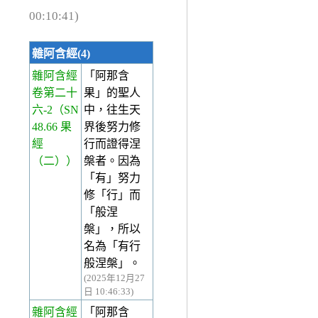
00:10:41)
雜阿含經(4)
雜阿含經
「阿那含
卷第二十
果」的聖人
六-2
（SN
中，往生天
48.66 果
界後努力修
經
行而證得涅
（二））
槃者。因為
「有」努力
修「行」而
「般涅
槃」，所以
名為「有行
般涅槃」。
(2025年12月27
日 10:46:33)
雜阿含經
「阿那含