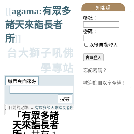
知客處
[[
agama:有眾多
帳號：
諸天來詣長者
密碼：
所
]]
以後自動登入
台大獅子吼佛
學專站
忘記密碼？
歡迎註冊以享全權！
目前的足跡:
→
有眾多諸天來詣長者所
「
有眾多諸
天來詣長者