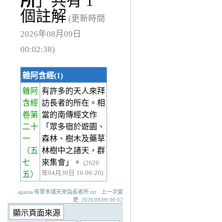
所
」共有 1
個註解
(更新時間
2026年08月09日
00:02:38)
雜阿含經(1)
雜阿
有許多的天人來拜
含經
訪長者的所在。相
卷第
當的南傳經文作
二十
「眾多宿於遊園、
一
森林、樹木及藥草
（五
林樹中之諸天，群
七
來集會」。
(2026
年04月30日 16:06:26)
五）
agama/有眾多諸天來詣長者所.txt · 上一次變
更: 2026/08/09 00:02