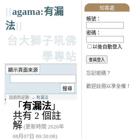
知客處
[[
agama:有漏
帳號：
法
]]
密碼：
台大獅子吼佛
以後自動登入
學專站
忘記密碼？
歡迎註冊以享全權！
目前的足跡:
→
有漏法
「
有漏法
」
共有 2 個註
解
(更新時間 2026年
08月07日 00:30:08)