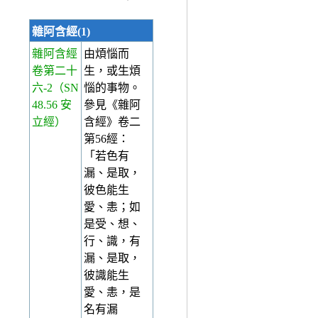
雜阿含經(1)
雜阿含經
由煩惱而
卷第二十
生，或生煩
六-2
（SN
惱的事物。
48.56 安
參見《雜阿
立經）
含經》卷二
第56經：
「若色有
漏、是取，
彼色能生
愛、恚；如
是受、想、
行、識，有
漏、是取，
彼識能生
愛、恚，是
名有漏