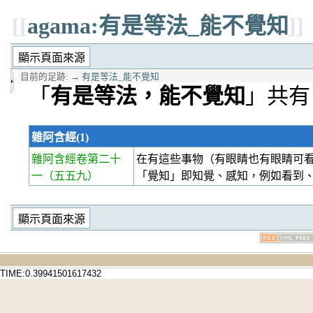
[[
agama:有是等法_能不覺知
]]
目前的足跡:
→
有是等法_能不覺知
「
有是等法，能不覺知
」共有 
雜阿含經(1)
雜阿含經卷第二十
在有這些事物（有眼睛也有眼睛可
一
（五五九）
「覺知」即知覺、感知，例如看到
TIME:0.39941501617432