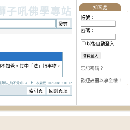
知客處
獅子吼佛學專站
帳號：
密碼：
以後自動登入
夠不知覺。其中「法」指事物，
忘記密碼？
歡迎註冊以享全權！
是等法_能不覺知.txt · 上一次變更: 2026/08/07 00:12