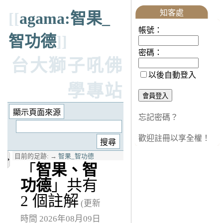
知客處
[[
agama:智果_
帳號：
智功德
]]
密碼：
台大獅子吼佛
以後自動登入
學專站
忘記密碼？
歡迎註冊以享全權！
目前的足跡:
→
智果_智功德
「
智果、智
功德
」共有
2 個註解
(更新
時間 2026年08月09日