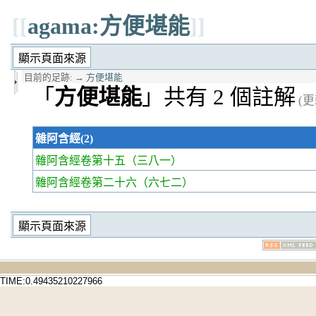
[[
agama:方便堪能
]]
目前的足跡:
→
方便堪能
「
方便堪能
」共有 2 個註解
(更
雜阿含經(2)
雜阿含經卷第十五
（三八一）
雜阿含經卷第二十六
（六七二）
TIME:0.49435210227966