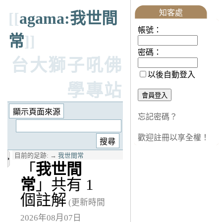
知客處
[[
agama:我世間
帳號：
常
]]
密碼：
台大獅子吼佛
以後自動登入
學專站
忘記密碼？
歡迎註冊以享全權！
目前的足跡:
→
我世間常
「
我世間
常
」共有 1
個註解
(更新時間
2026年08月07日