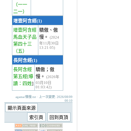
（一一
二一）
增壹阿含經(1)
增壹阿含經
驕傲、傲
馬血天子品
慢。
(2024
年11月30日
第四十三
13:21:05)
（五）
長阿含經(1)
長阿含經
驕傲；傲
第五經
[導
慢。
(2026年
03月10日
讀：四姓
]
01:03:42)
agama/憍慢.txt · 上一次變更: 2026/08/09
00:10