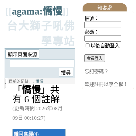
知客處
[[
agama:憍慢
]]
帳號：
台大獅子吼佛
密碼：
學專站
以後自動登入
忘記密碼？
目前的足跡:
→
憍慢
歡迎註冊以享全權！
「
憍慢
」共
有 6 個註解
(更新時間 2026年08月
09日 00:10:27)
雜阿含經(4)