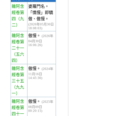
雜阿含
婆羅門名。
經卷第
「憍慢」即驕
四
（九
傲、傲慢。
(2026年05月30日
二）
18:08:03)
雜阿含
傲慢。
(2026年
04月30日
經卷第
16:06:26)
二十一
（五六
四）
雜阿含
傲慢。
(2024年
11月16日
經卷第
14:45:30)
三十五
（九九
一）
雜阿含
傲慢。
(2025年
08月09日
經卷第
00:20:15)
四十一