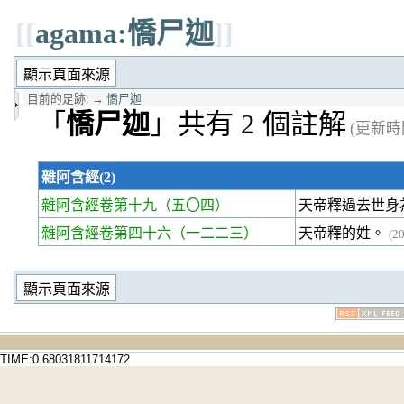
[[
agama:憍尸迦
]]
目前的足跡:
→
憍尸迦
「
憍尸迦
」共有 2 個註解
(更新時間 
雜阿含經(2)
雜阿含經卷第十九
（五〇四）
天帝釋過去世身
雜阿含經卷第四十六
（一二二三）
天帝釋的姓。
(2
TIME:0.68031811714172