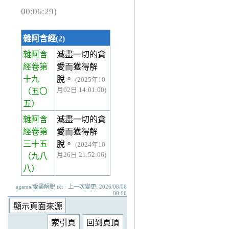
00:06:29)
雜阿含經(2)
雜阿含
滅盡一切的貪
經卷第
愛而獲得解
十九
脫。
(2025年10
月02日 14:01:00)
（五〇
五）
雜阿含
滅盡一切的貪
經卷第
愛而獲得解
三十五
脫。
(2024年10
月26日 21:52:06)
（九八
八）
agama/愛盡解脫.txt · 上一次變更: 2026/08/06
00:06