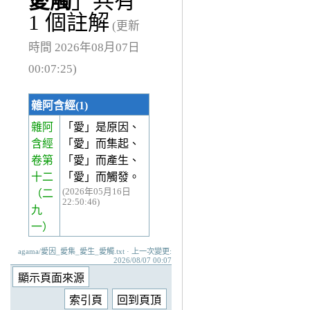
愛觸
」共有
1 個註解
(更新
時間 2026年08月07日
00:07:25)
雜阿含經(1)
雜阿
「愛」是原因、
含經
「愛」而集起、
卷第
「愛」而產生、
十二
「愛」而觸發。
(2026年05月16日
（二
22:50:46)
九
一）
agama/愛因_愛集_愛生_愛觸.txt · 上一次變更:
2026/08/07 00:07