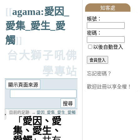
知客處
[[
agama:愛因_
帳號：
愛集_愛生_愛
密碼：
觸
]]
以後自動登入
台大獅子吼佛
學專站
忘記密碼？
歡迎註冊以享全權！
目前的足跡:
→
愛因_愛集_愛生_愛觸
「
愛因、愛
集、愛生、