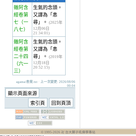
雜阿含
生氣的念頭。
經卷第
又譯為「恚
七
（一
尋」。
(2025年
12月06日
八七）
21:34:01)
雜阿含
生氣的念頭。
經卷第
又譯為「恚
二十四
尋」。
(2019年
12月18日
（六一
20:52:15)
三）
agama/恚覺.txt · 上一次變更: 2026/08/06
00:04
© 1995-
2026
卍 台大獅子吼佛學專站