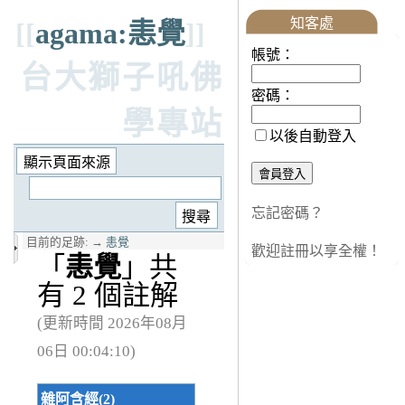
知客處
[[
agama:恚覺
]]
帳號：
台大獅子吼佛
密碼：
學專站
以後自動登入
忘記密碼？
目前的足跡:
→
恚覺
歡迎註冊以享全權！
「
恚覺
」共
有 2 個註解
(更新時間 2026年08月
06日 00:04:10)
雜阿含經(2)