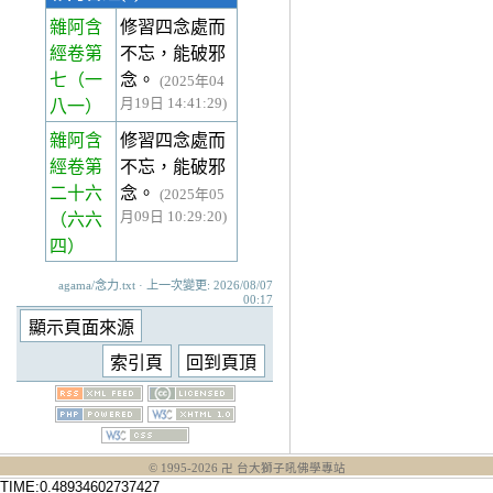
雜阿含
修習四念處而
經卷第
不忘，能破邪
七
（一
念。
(2025年04
月19日 14:41:29)
八一）
雜阿含
修習四念處而
經卷第
不忘，能破邪
二十六
念。
(2025年05
月09日 10:29:20)
（六六
四）
agama/念力.txt · 上一次變更: 2026/08/07
00:17
© 1995-
2026
卍 台大獅子吼佛學專站
TIME:0.48934602737427