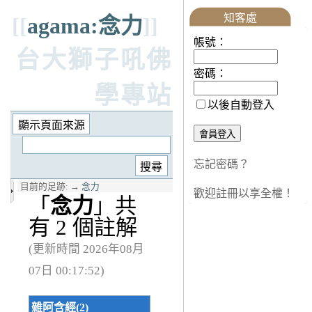
知客處
[[
agama:念力
]]
帳號：
台大獅子吼佛
密碼：
學專站
以後自動登入
忘記密碼？
目前的足跡:
→
念力
歡迎註冊以享全權！
「
念力
」共
有 2 個註解
(更新時間 2026年08月
07日 00:17:52)
雜阿含經(2)