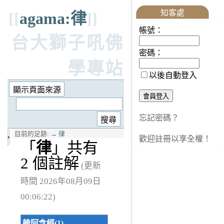
知客處
[[
agama:律
]]
帳號：
台大獅子吼佛
密碼：
學專站
以後自動登入
忘記密碼？
目前的足跡:
→
律
歡迎註冊以享全權！
「
律
」共有
2 個註解
(更新
時間 2026年08月09日
00:06:22)
雜阿含經(1)