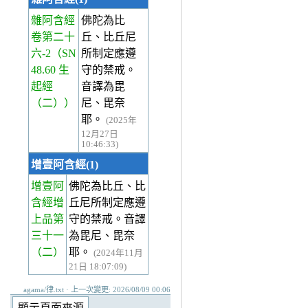
雜阿含經
佛陀為比
卷第二十
丘、比丘尼
六-2
（SN
所制定應遵
48.60 生
守的禁戒。
起經
音譯為毘
（二））
尼、毘奈
耶。
(2025年
12月27日
10:46:33)
增壹阿含經(1)
增壹阿
佛陀為比丘、比
含經增
丘尼所制定應遵
上品第
守的禁戒。音譯
三十一
為毘尼、毘奈
（二）
耶。
(2024年11月
21日 18:07:09)
agama/律.txt · 上一次變更: 2026/08/09 00:06