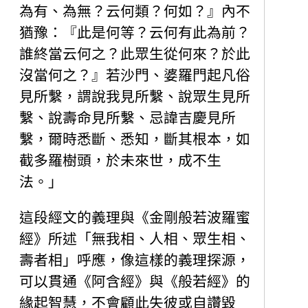
為有、為無？云何類？何如？』內不
猶豫：『此是何等？云何有此為前？
誰終當云何之？此眾生從何來？於此
沒當何之？』若沙門、婆羅門起凡俗
見所繫，謂說我見所繫、說眾生見所
繫、說壽命見所繫、忌諱吉慶見所
繫，爾時悉斷、悉知，斷其根本，如
截多羅樹頭，於未來世，成不生
法。
」
這段經文的義理與《金剛般若波羅蜜
經》所述「
無我相、人相、眾生相、
壽者相
」呼應，像這樣的義理探源，
可以貫通《阿含經》與《般若經》的
緣起智慧，不會顧此失彼或自讚毀