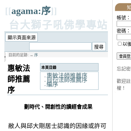
[[
agama:序
]]
帳號：
台大獅子吼佛學專站
密碼：
以
目前的足跡:
→
序
惠敏法
本頁目錄
忘記密
惠敏法師推薦序
師推薦
自衍法師推薦序
歡迎註
編序
權！
序
劃時代、開創性的讀經會成果
敝人與邱大剛居士認識的因緣或許可