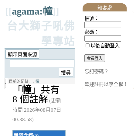
知客處
[[
agama:幢
]]
帳號：
台大獅子吼佛
密碼：
學專站
以後自動登入
忘記密碼？
目前的足跡:
→
幢
歡迎註冊以享全權！
「
幢
」共有
8 個註解
(更新
時間 2026年08月07日
00:38:58)
雜阿含經(5)