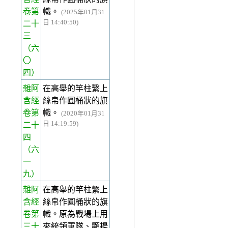
卷第
幟。
(2025年01月31
日 14:40:50)
二十
三
（六
〇
四）
雜阿
在高舉的竿柱繫上
含經
絲帛作圓桶狀的旗
卷第
幟。
(2020年01月31
日 14:19:59)
二十
四
（六
一
九）
雜阿
在高舉的竿柱繫上
含經
絲帛作圓桶狀的旗
卷第
幟。原為戰場上用
三十
來統領軍隊、顯揚