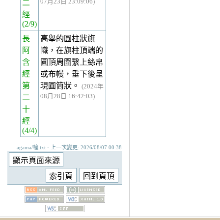
07月23日 23:09:06)
二
經
(2/9)
長
高舉的圓柱狀旗
阿
幟，在旗柱頂端的
含
圓頂周圍繫上絲帛
經
或布幔，垂下後呈
第
現圓筒狀。
(2024年
08月28日 16:42:03)
二
十
經
(4/4)
agama/幢.txt · 上一次變更: 2026/08/07 00:38