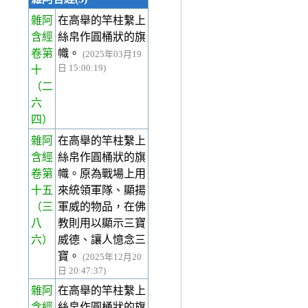
雜阿
在高舉的竿柱繫上
含經
絲帛作圓桶狀的旗
卷第
幟。
(2025年03月19
日 15:00:19)
十
（二
六
四）
雜阿
在高舉的竿柱繫上
含經
絲帛作圓桶狀的旗
卷第
幟。原為戰場上用
十五
來統領軍隊、顯揚
（三
軍威的物品，在佛
八
教則用以顯示三寶
六）
威德、讓人憶念三
寶。
(2025年12月20
日 20:47:37)
雜阿
在高舉的竿柱繫上
含經
絲帛作圓桶狀的旗