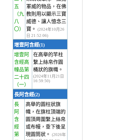
五
軍威的物品，在佛
（九
教則用以顯示三寶
八
威德、讓人憶念三
〇）
寶。
(2024年10月26
日 21:52:06)
增壹阿含經(1)
增壹阿
在高舉的竿柱
含經高
繫上絲帛作圓
幢品第
桶狀的旗幟。
(2024年11月21日
二十四
16:59:50)
（一）
長阿含經(2)
長
高舉的圓柱狀旗
阿
幟，在旗柱頂端的
含
圓頂周圍繫上絲帛
經
或布幔，垂下後呈
第
現圓筒狀。
(2026年