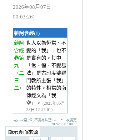
2026年08月07日
00:03:26)
雜阿含經(1)
雜阿
世人以為恆常、不
含經
變的「我」，也不
卷第
是實有的。其中
九
「常、恒、不變易
（二
法」是古印度婆羅
三
門教所主張「我」
二）
的特性。相當的南
傳經文為「我
空」。
(2025年05月
23日 12:57:01)
agama/常_恒_不變易法空.txt · 上一次變更:
2026/08/07 00:03