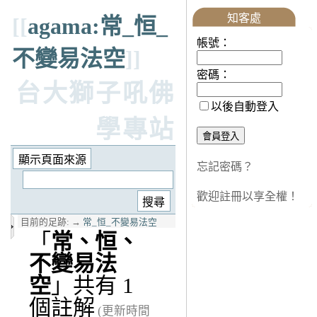
知客處
[[
agama:常_恒_
帳號：
不變易法空
]]
密碼：
台大獅子吼佛
以後自動登入
學專站
忘記密碼？
歡迎註冊以享全權！
目前的足跡:
→
常_恒_不變易法空
「
常、恒、
不變易法
空
」共有 1
個註解
(更新時間