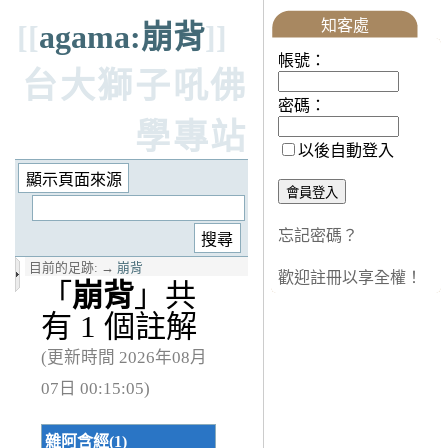
知客處
[[
agama:崩背
]]
帳號：
台大獅子吼佛
密碼：
學專站
以後自動登入
忘記密碼？
目前的足跡:
→
崩背
歡迎註冊以享全權！
「
崩背
」共
有 1 個註解
(更新時間 2026年08月
07日 00:15:05)
雜阿含經(1)