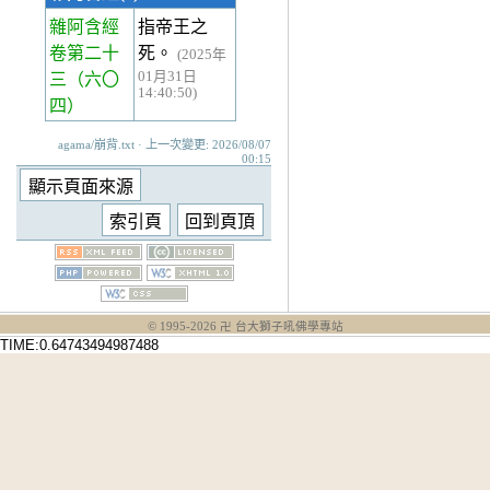
雜阿含經
指帝王之
卷第二十
死。
(2025年
01月31日
三
（六〇
14:40:50)
四）
agama/崩背.txt · 上一次變更: 2026/08/07
00:15
© 1995-
2026
卍 台大獅子吼佛學專站
TIME:0.64743494987488