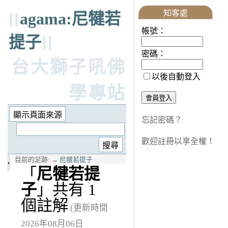
知客處
[[
agama:尼犍若
帳號：
提子
]]
密碼：
台大獅子吼佛
以後自動登入
學專站
忘記密碼？
歡迎註冊以享全權！
目前的足跡:
→
尼犍若提子
「
尼犍若提
子
」共有 1
個註解
(更新時間
2026年08月06日