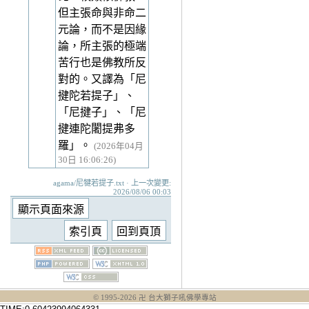
但主張命與非命二
元論，而不是因緣
論，所主張的極端
苦行也是佛教所反
對的。又譯為「尼
揵陀若提子」、
「尼揵子」、「尼
揵連陀闍提弗多
羅」。
(2026年04月
30日 16:06:26)
agama/尼犍若提子.txt · 上一次變更:
2026/08/06 00:03
© 1995-
2026
卍 台大獅子吼佛學專站