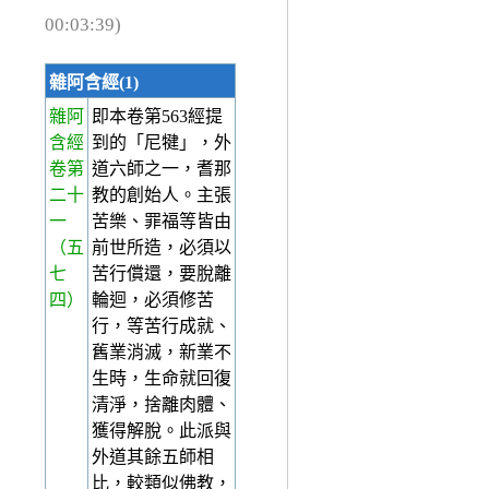
00:03:39)
雜阿含經(1)
雜阿
即本卷第563經提
含經
到的「尼犍」，外
卷第
道六師之一，耆那
二十
教的創始人。主張
一
苦樂、罪福等皆由
（五
前世所造，必須以
七
苦行償還，要脫離
四）
輪迴，必須修苦
行，等苦行成就、
舊業消滅，新業不
生時，生命就回復
清淨，捨離肉體、
獲得解脫。此派與
外道其餘五師相
比，較類似佛教，