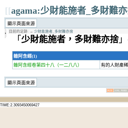
[[
agama:少財能施者_多財難
目前的足跡:
→
少財能施者_多財難亦捨
「
少財能施者，多財難亦捨
」
雜阿含經(1)
雜阿含經卷第四十八
（一二八八）
有的人財產
TIME:2.3093450069427