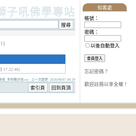
知客處
獅子吼佛學專站
帳號：
密碼：
1)
以後自動登入
 17:22:40)
忘記密碼？
者_多財難亦捨.txt · 上一次變更: 2026/08/07 00:29
歡迎註冊以享全權！