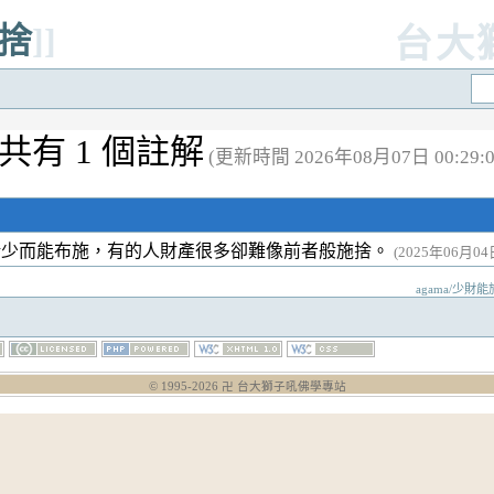
亦捨
]]
台大
共有 1 個註解
(更新時間 2026年08月07日 00:29:0
稀少而能布施，有的人財產很多卻難像前者般施捨。
(2025年06月04日
agama/少財能施
© 1995-
2026
卍 台大獅子吼佛學專站