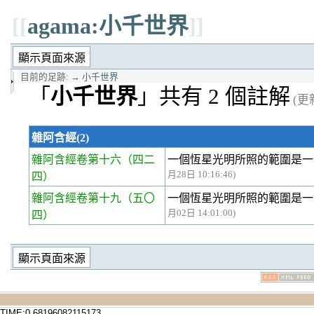
[[
agama:小千世界
]]
目前的足跡:
→
小千世界
「
小千世界
」共有 2 個註解
(更新
雜阿含經(2)
雜阿含經卷第十六
（四二
一個恆星光明所照的範圍是
月28日 10:16:46)
四）
雜阿含經卷第十九
（五〇
一個恆星光明所照的範圍是
月02日 14:01:00)
四）
TIME:0.68196082115173