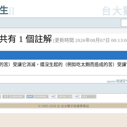
不生
]]
台大
共有 1 個註解
(更新時間 2026年08月07日 00:13:0
的苦）受讓它消滅，還沒生起的（例如吃太飽而造成的苦）受
agama/宿諸受令
© 1995-
2026
卍 台大獅子吼佛學專站