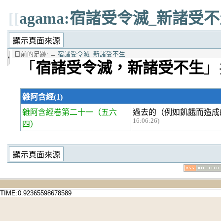
[[
agama:宿諸受令滅_新諸受
目前的足跡:
→
宿諸受令滅_新諸受不生
「
宿諸受令滅，新諸受不生
」
雜阿含經(1)
雜阿含經卷第二十一
（五六
過去的（例如飢餓而造成
16:06:26)
四）
TIME:0.92365598678589