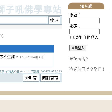
知客處
獅子吼佛學專站
帳號：
密碼：
5)
以後自動登入
讓它不生起。
(2026年04月30日
忘記密碼？
歡迎註冊以享全權！
滅_新諸受不生.txt · 上一次變更: 2026/08/07 00:13