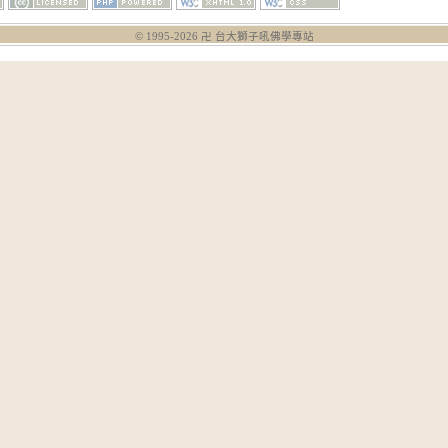
© 1995-
2026
卍 台大獅子吼佛學專站