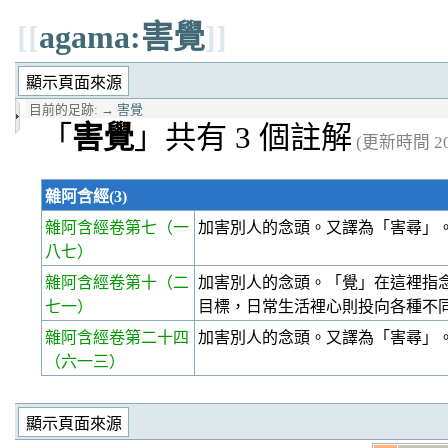
[[
agama:害覺
]]
目前的足跡:
→
害覺
「
害覺
」共有 3 個註解
(更新時間 202
雜阿含經(3)
雜阿含經卷第七
（一
加害別人的念頭。又譯為「害尋」
八七）
雜阿含經卷第十
（二
加害別人的念頭。「覺」在這裡指
七一）
目標，日常生活裡心則投向各種不
雜阿含經卷第二十四
加害別人的念頭。又譯為「害尋」
（六一三）