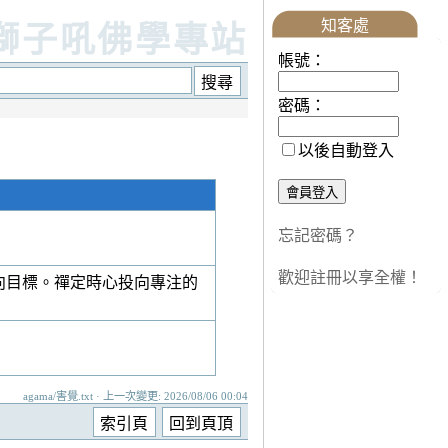
知客處
獅子吼佛學專站
帳號：
密碼：
以後自動登入
忘記密碼？
歡迎註冊以享全權！
向目標。禪定時心投向專注的
agama/害覺.txt · 上一次變更: 2026/08/06 00:04