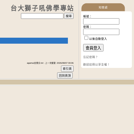
台大獅子吼佛學專站
知客處
帳號：
密碼：
以後自動登入
忘記密碼？
agama/定覺分.txt · 上一次變更: 2026/08/07 00:06
歡迎註冊以享全權！