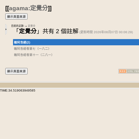
[[
agama:定覺分
]]
目前的足跡:
→
定覺分
「
定覺分
」共有 2 個註解
(更新時間 2026年08月07日 00:06:29)
雜阿含經(2)
雜阿含經卷第七
（一八二）
雜阿含經卷第十一
（二八一）
TIME:34.519063949585