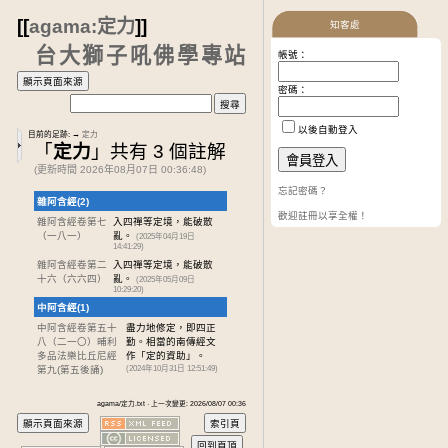
[[
agama:定力
]]
知客處
台大獅子吼佛學專站
帳號：
密碼：
以後自動登入
目前的足跡:
→
定力
「
定力
」共有 3 個註解
(更新時間 2026年08月07日 00:36:48)
忘記密碼？
雜阿含經(2)
歡迎註冊以享全權！
雜阿含經卷第七
入四禪等定境，能破散
（一八一）
亂。
(2025年04月19日
14:41:29)
雜阿含經卷第二
入四禪等定境，能破散
十六
（六六四）
亂。
(2025年05月09日
10:29:20)
中阿含經(1)
中阿含經卷第五十
盡力地修定，即四正
八
（二一〇）晡利
勤。相當的南傳經文
多品法樂比丘尼經
作「定的資助」。
第九(第五後誦)
(2024年10月31日 12:51:49)
agama/定力.txt · 上一次變更: 2026/08/07 00:36