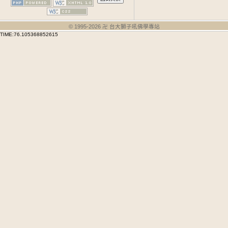
© 1995-
2026
卍 台大獅子吼佛學專站
TIME:76.105368852615