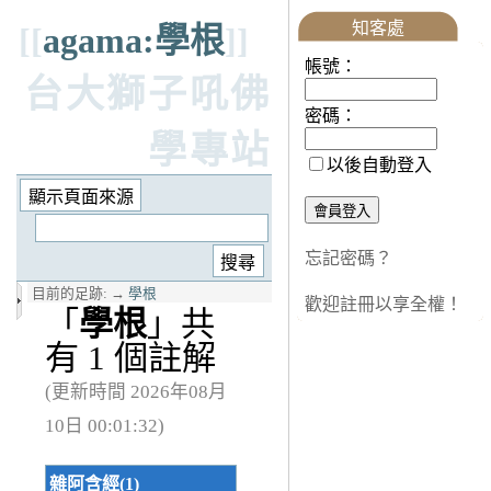
知客處
[[
agama:學根
]]
帳號：
台大獅子吼佛
密碼：
學專站
以後自動登入
忘記密碼？
目前的足跡:
→
學根
歡迎註冊以享全權！
「
學根
」共
有 1 個註解
(更新時間 2026年08月
10日 00:01:32)
雜阿含經(1)