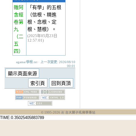
雜阿
「有學」的五根
含經
（信根、精進
卷第
根、念根、定
九
根、慧根）。
(2025年05月23日
（二
12:57:01)
五
四）
agama/學根.txt · 上一次變更: 2026/08/10
00:01
© 1995-
2026
卍 台大獅子吼佛學專站
TIME:0.35025405883789