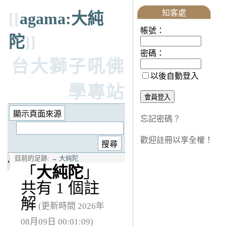
知客處
[[
agama:大純
帳號：
陀
]]
密碼：
台大獅子吼佛
以後自動登入
學專站
忘記密碼？
歡迎註冊以享全權！
目前的足跡:
→
大純陀
「
大純陀
」
共有 1 個註
解
(更新時間 2026年
08月09日 00:01:09)