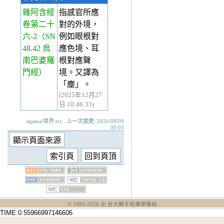
雜阿含經
指感官所應
卷第二十
對的外境，
六-2
（SN
例如眼根對
48.42 烏
應色境、耳
南巴婆羅
根對應聲
門經）
境。又譯為
「塵」。
(2025年12月27
日 10:46:33)
agama/境界.txt · 上一次變更: 2026/08/09
00:03
© 1995-
2026
卍 台大獅子吼佛學專站
TIME:0.55966997146606