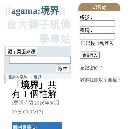
知客處
[[
agama:境界
]]
帳號：
台大獅子吼佛
密碼：
學專站
以後自動登入
忘記密碼？
目前的足跡:
→
境界
歡迎註冊以享全權！
「
境界
」共
有 1 個註解
(更新時間 2026年08月
09日 00:03:17)
雜阿含經(1)