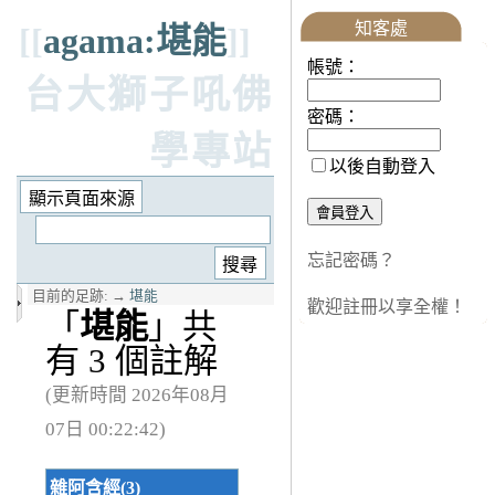
知客處
[[
agama:堪能
]]
帳號：
台大獅子吼佛
密碼：
學專站
以後自動登入
忘記密碼？
目前的足跡:
→
堪能
歡迎註冊以享全權！
「
堪能
」共
有 3 個註解
(更新時間 2026年08月
07日 00:22:42)
雜阿含經(3)