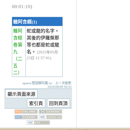
00:01:10)
雜阿含經(1)
雜阿
蛇或龍的名字。
含經
其後的伊羅槃那
卷第
等也都是蛇或龍
九
名。
(2025年05月
23日 12:57:01)
（二
五
二）
agama/堅固賴吒羅.txt · 上一次變更:
2026/08/09 00:01