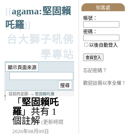
知客處
[[
agama:堅固賴
帳號：
吒羅
]]
密碼：
台大獅子吼佛
以後自動登入
學專站
忘記密碼？
歡迎註冊以享全權！
目前的足跡:
→
堅固賴吒羅
「
堅固賴吒
羅
」共有 1
個註解
(更新時間
2026年08月09日