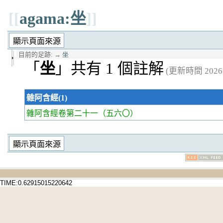
[[
agama:坐
]]
目前的足跡:
→
坐
「
坐
」共有 1 個註解
(更新時間 2026年
雜阿含經(1)
雜阿含經卷第二十一
（五六〇）
TIME:0.62915015220642