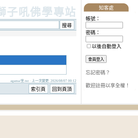
知客處
獅子吼佛學專站
帳號：
密碼：
以後自動登入
忘記密碼？
agama/坐.txt · 上一次變更: 2026/08/07 00:12
歡迎註冊以享全權！