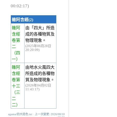
00:02:17)
雜阿含經(2)
雜阿
由「四大」所造
含經
成的各種物質及
卷第
物理現象。
(2025年06月28日
二
20:20:09)
（四
一）
雜阿
由地水火風四大
含經
所造成的各種物
卷第
質及物理現象。
(2026年04月02日
十三
11:43:17)
（三
二
二）
agama/四大造色.txt · 上一次變更: 2026/08/10