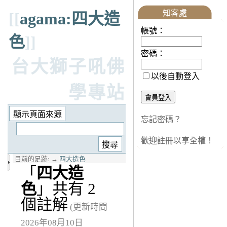
知客處
[[
agama:四大造
帳號：
色
]]
密碼：
台大獅子吼佛
以後自動登入
學專站
忘記密碼？
歡迎註冊以享全權！
目前的足跡:
→
四大造色
「
四大造
色
」共有 2
個註解
(更新時間
2026年08月10日