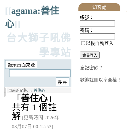
知客處
[[
agama:善住
帳號：
心
]]
密碼：
台大獅子吼佛
以後自動登入
學專站
忘記密碼？
歡迎註冊以享全權！
目前的足跡:
→
善住心
「
善住心
」
共有 1 個註
解
(更新時間 2026年
08月07日 00:12:53)