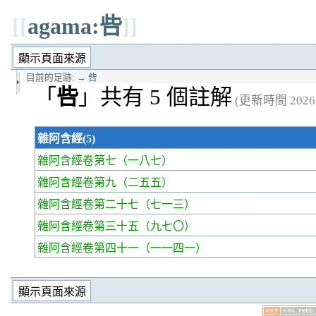
[[
agama:呰
]]
目前的足跡:
→
呰
「
呰
」共有 5 個註解
(更新時間 2026年
雜阿含經(5)
雜阿含經卷第七
（一八七）
雜阿含經卷第九
（二五五）
雜阿含經卷第二十七
（七一三）
雜阿含經卷第三十五
（九七〇）
雜阿含經卷第四十一
（一一四一）