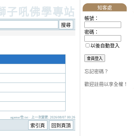
知客處
獅子吼佛學專站
帳號：
密碼：
以後自動登入
忘記密碼？
歡迎註冊以享全權！
agama/呰.txt · 上一次變更: 2026/08/07 00:26