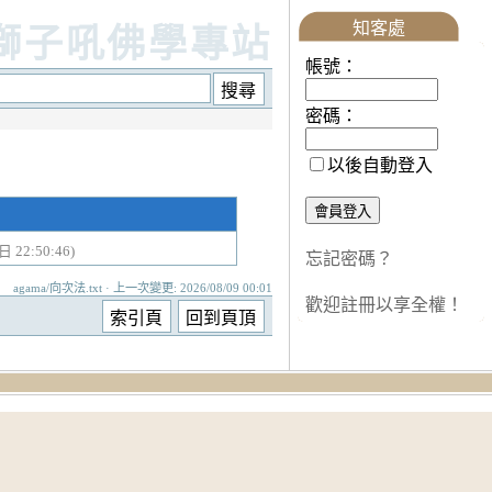
知客處
獅子吼佛學專站
帳號：
密碼：
以後自動登入
 22:50:46)
忘記密碼？
agama/向次法.txt · 上一次變更: 2026/08/09 00:01
歡迎註冊以享全權！