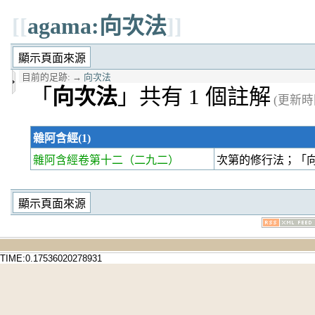
[[
agama:向次法
]]
目前的足跡:
→
向次法
「
向次法
」共有 1 個註解
(更新時間 
雜阿含經(1)
雜阿含經卷第十二
（二九二）
次第的修行法；「
TIME:0.17536020278931