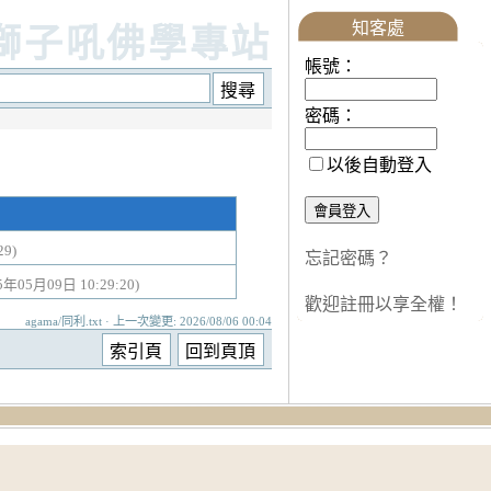
知客處
獅子吼佛學專站
帳號：
密碼：
以後自動登入
29)
忘記密碼？
5年05月09日 10:29:20)
歡迎註冊以享全權！
agama/同利.txt · 上一次變更: 2026/08/06 00:04