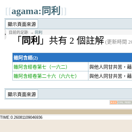
[[
agama:同利
]]
目前的足跡:
→
同利
「
同利
」共有 2 個註解
(更新時間 202
雜阿含經(2)
雜阿含經卷第七
（一六二）
與他人同甘共苦，
雜阿含經卷第二十六
（六六七）
與他人同甘共苦，
TIME:0.26081109046936